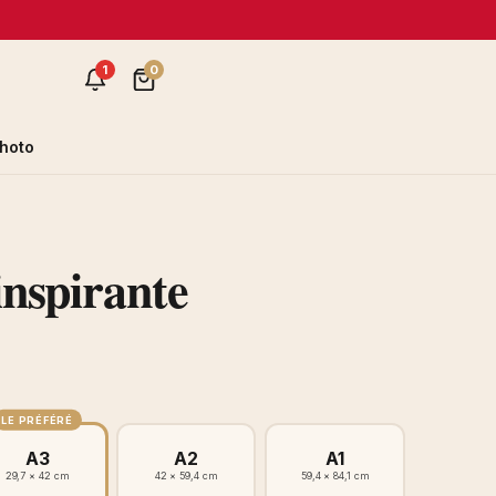
1
0
hoto
inspirante
LE PRÉFÉRÉ
A3
A2
A1
29,7 × 42 cm
42 × 59,4 cm
59,4 × 84,1 cm