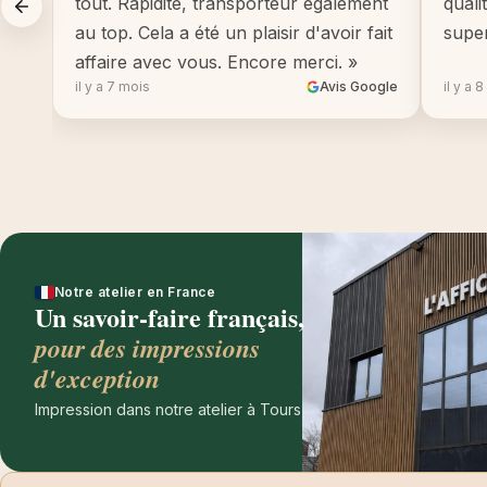
tout. Rapidité, transporteur également
quali
au top. Cela a été un plaisir d'avoir fait
supe
affaire avec vous. Encore merci. »
il y a 7 mois
Avis Google
il y a 
Notre atelier en France
Un savoir-faire français,
pour des impressions
d'exception
Impression dans notre atelier à Tours