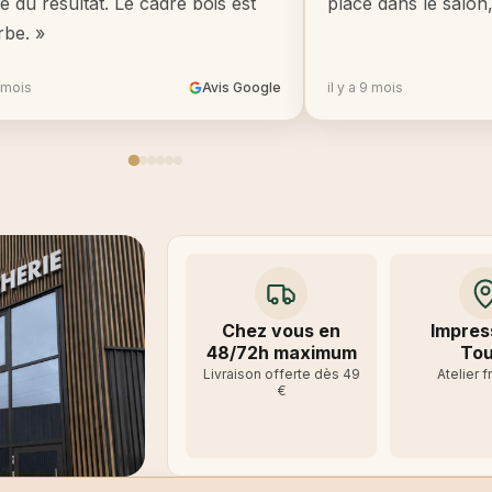
té du résultat. Le cadre bois est
place dans le salon
rbe. »
8 mois
Avis Google
il y a 9 mois
Chez vous en
Impres
48/72h maximum
Tou
Livraison offerte dès 49
Atelier f
€