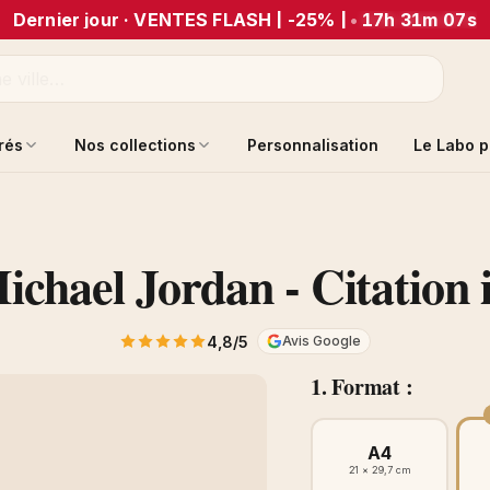
Dernier jour · VENTES FLASH | -25% |
•
17h 31m 07s
trés
Nos collections
Personnalisation
Le Labo p
ichael Jordan - Citation 
4,8/5
Avis Google
1. Format :
A4
21 × 29,7 cm