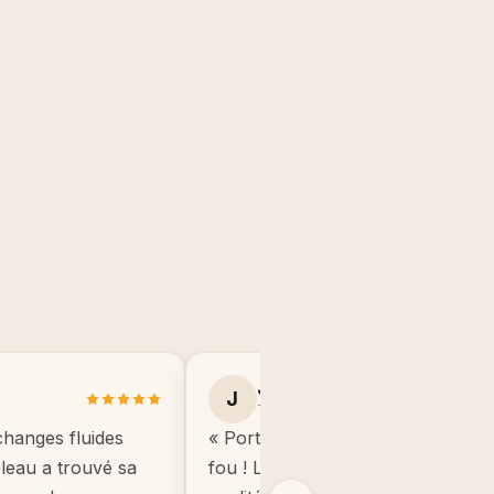
Julie B.
J
Toulouse
changes fluides
« Portrait manga de mon fils, il éta
ableau a trouvé sa
fou ! Le cadre est de très bonne