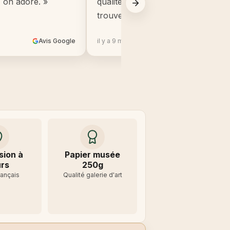
, on adore. »
qualité, beaucoup mieux que ce q
trouve en grande surface. »
Avis Google
il y a 9 mois
Avis 
sion à
Papier musée
rs
250g
rançais
Qualité galerie d'art