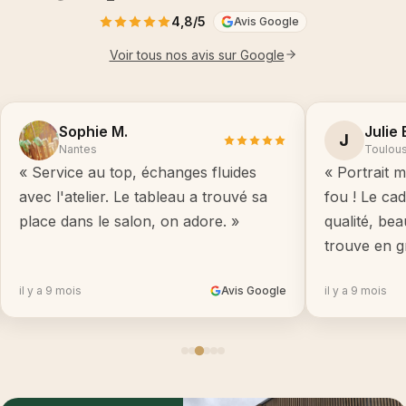
4,8/5
Avis Google
Voir tous nos avis sur Google
Sophie M.
Julie 
J
Nantes
Toulou
« Service au top, échanges fluides
« Portrait m
avec l'atelier. Le tableau a trouvé sa
fou ! Le ca
place dans le salon, on adore. »
qualité, be
trouve en g
il y a 9 mois
Avis Google
il y a 9 mois