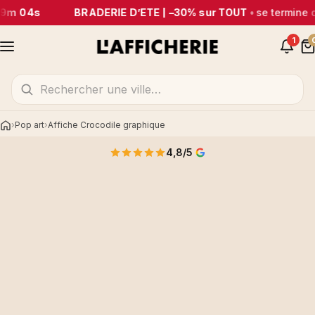
09m 04s
BRADERIE D’ÉTÉ | –30% sur TOUT
•
se termine 
1
Pop art
Affiche Crocodile graphique
Accueil
4,8/5