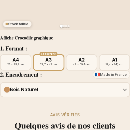
Stock faible
Affiche Crocodile graphique
1. Format :
LE PRÉFÉRÉ
A4
A3
A2
A1
21 × 29,7 cm
29,7 × 42 cm
42 × 59,4 cm
59,4 × 84,1 cm
2. Encadrement :
Made in France
Bois Naturel
AVIS VÉRIFIÉS
Quelques avis de nos clients