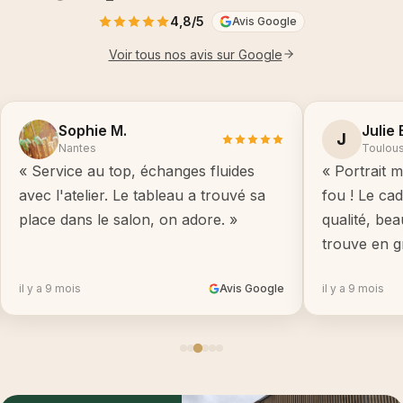
4,8/5
Avis Google
Voir tous nos avis sur Google
Sophie M.
Julie 
J
Nantes
Toulou
« Service au top, échanges fluides
« Portrait m
avec l'atelier. Le tableau a trouvé sa
fou ! Le ca
place dans le salon, on adore. »
qualité, be
trouve en g
il y a 9 mois
Avis Google
il y a 9 mois