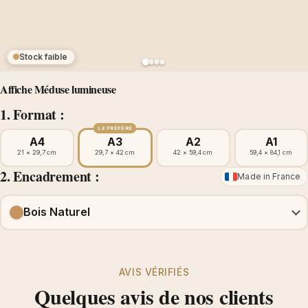
Stock faible
Affiche Méduse lumineuse
1. Format :
LE PRÉFÉRÉ
A4
A3
A2
A1
21 × 29,7 cm
29,7 × 42 cm
42 × 59,4 cm
59,4 × 84,1 cm
2. Encadrement :
Made in France
Bois Naturel
AVIS VÉRIFIÉS
Quelques avis de nos clients