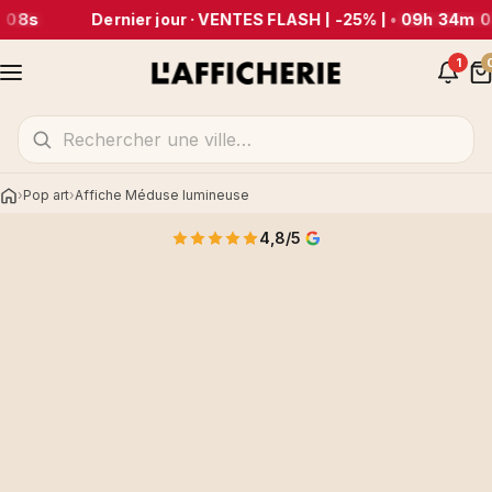
 08s
Dernier jour · VENTES FLASH | -25% |
•
09h 34m 0
1
Pop art
Affiche Méduse lumineuse
Accueil
4,8/5