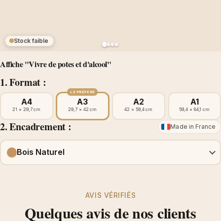
Stock faible
Affiche "Vivre de potes et d'alcool"
1. Format :
LE PRÉFÉRÉ
A4
A3
A2
A1
21 × 29,7 cm
29,7 × 42 cm
42 × 59,4 cm
59,4 × 84,1 cm
2. Encadrement :
Made in France
Bois Naturel
AVIS VÉRIFIÉS
Quelques avis de nos clients