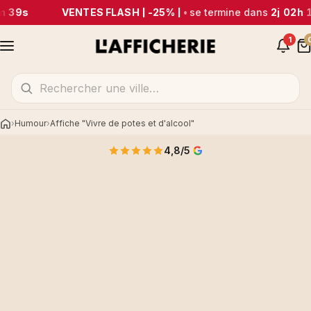
m 39s
VENTES FLASH | -25% |
•
se termine dans
2j 02h 
1
Humour
Affiche "Vivre de potes et d'alcool"
Accueil
4,8/5