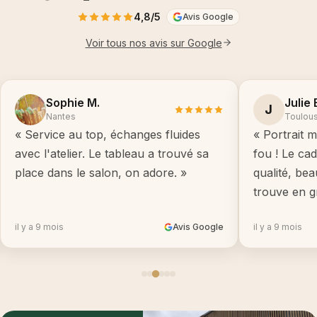
4,8/5
Avis Google
Voir tous nos avis sur Google
Sophie M.
Julie 
J
Nantes
Toulou
« Service au top, échanges fluides
« Portrait m
avec l'atelier. Le tableau a trouvé sa
fou ! Le ca
place dans le salon, on adore. »
qualité, be
trouve en g
il y a 9 mois
Avis Google
il y a 9 mois