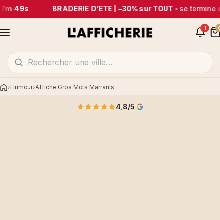
27m 49s
BRADERIE D’ÉTÉ | –30% sur TOUT
•
se termine 
1
Humour
Affiche Gros Mots Marrants
Accueil
4,8/5