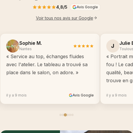
4,8/5
Avis Google
Voir tous nos avis sur Google
Sophie M.
Julie 
J
Nantes
Toulou
« Service au top, échanges fluides
« Portrait m
avec l'atelier. Le tableau a trouvé sa
fou ! Le ca
place dans le salon, on adore. »
qualité, be
trouve en g
il y a 9 mois
Avis Google
il y a 9 mois