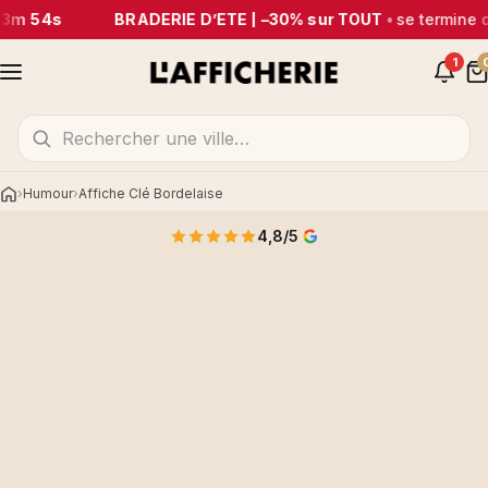
33m 54s
BRADERIE D’ÉTÉ | –30% sur TOUT
•
se termine 
1
Humour
Affiche Clé Bordelaise
Accueil
4,8/5