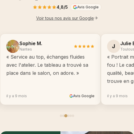
4,8/5
Avis Google
Voir tous nos avis sur Google
Sophie M.
Julie 
J
Nantes
Toulou
« Service au top, échanges fluides
« Portrait m
avec l'atelier. Le tableau a trouvé sa
fou ! Le ca
place dans le salon, on adore. »
qualité, be
trouve en g
il y a 9 mois
Avis Google
il y a 9 mois