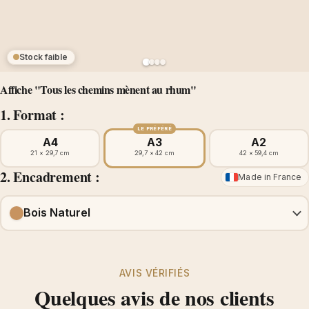
Stock faible
Affiche "Tous les chemins mènent au rhum"
1. Format :
LE PRÉFÉRÉ
A4
A3
A2
21 × 29,7 cm
29,7 × 42 cm
42 × 59,4 cm
2. Encadrement :
Made in France
Bois Naturel
AVIS VÉRIFIÉS
Quelques avis de nos clients