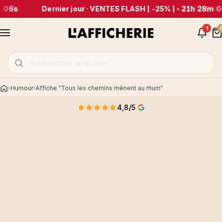
 06s
Dernier jour · VENTES FLASH | -25% |
•
21h 28m 0
1
Humour
Affiche "Tous les chemins mènent au rhum"
Accueil
4,8/5