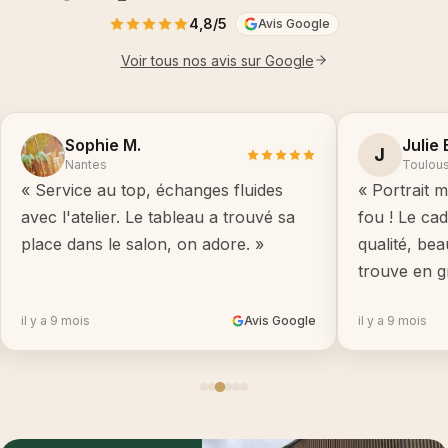
4,8/5
Avis Google
Voir tous nos avis sur Google
Sophie M.
Julie 
J
Nantes
Toulou
« Service au top, échanges fluides
« Portrait m
avec l'atelier. Le tableau a trouvé sa
fou ! Le ca
place dans le salon, on adore. »
qualité, be
trouve en g
il y a 9 mois
Avis Google
il y a 9 mois