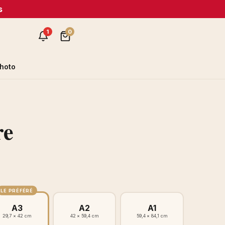
s
1
0
hoto
re
LE PRÉFÉRÉ
A3
A2
A1
29,7 × 42 cm
42 × 59,4 cm
59,4 × 84,1 cm