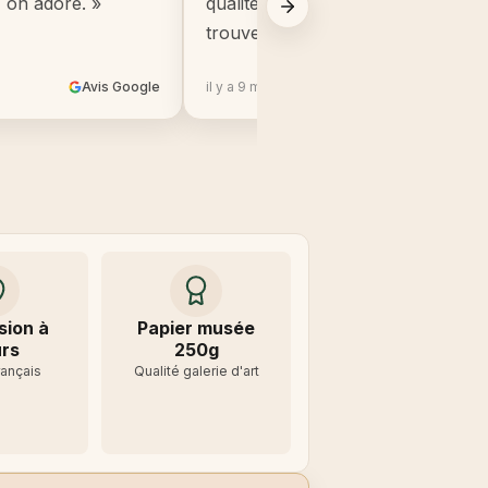
, on adore. »
qualité, beaucoup mieux que ce q
trouve en grande surface. »
Avis Google
il y a 9 mois
Avis 
sion à
Papier musée
rs
250g
rançais
Qualité galerie d'art