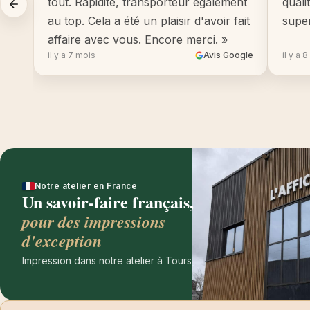
tout. Rapidité, transporteur également
quali
au top. Cela a été un plaisir d'avoir fait
supe
affaire avec vous. Encore merci. »
il y a 7 mois
Avis Google
il y a 
Notre atelier en France
Un savoir-faire français,
pour des impressions
d'exception
Impression dans notre atelier à Tours