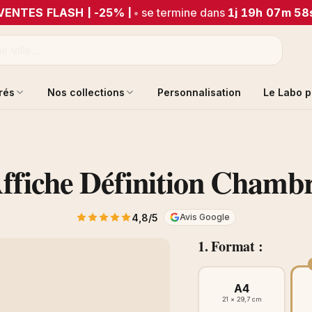
VENTES FLASH | -25% |
•
se termine dans
1j 19h 07m 58
trés
Nos collections
Personnalisation
Le Labo p
ffiche Définition Chamb
4,8/5
Avis Google
1. Format :
A4
21 × 29,7 cm