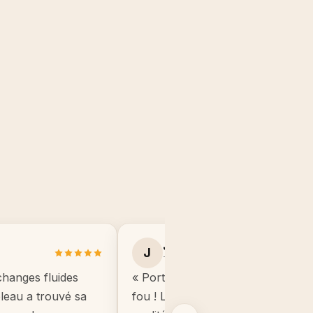
Julie B.
J
Toulouse
changes fluides
« Portrait manga de mon fils, il éta
ableau a trouvé sa
fou ! Le cadre est de très bonne