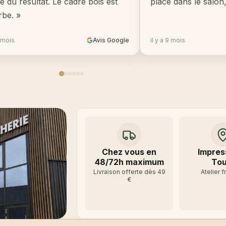
té du résultat. Le cadre bois est
place dans le salon
rbe. »
8 mois
Avis Google
il y a 9 mois
Chez vous en
Impres
48/72h maximum
Tou
Livraison offerte dès 49
Atelier f
€