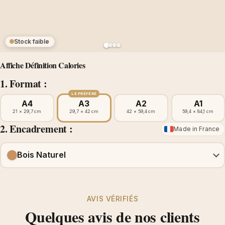
Stock faible
Affiche Définition Calories
1. Format :
LE PRÉFÉRÉ
A4
A3
A2
A1
21 × 29,7 cm
29,7 × 42 cm
42 × 59,4 cm
59,4 × 84,1 cm
2. Encadrement :
Made in France
Bois Naturel
AVIS VÉRIFIÉS
Quelques avis de nos clients