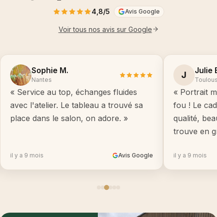
4,8/5
Avis Google
Voir tous nos avis sur Google
Sophie M.
Julie 
J
Nantes
Toulou
« Service au top, échanges fluides
« Portrait m
avec l'atelier. Le tableau a trouvé sa
fou ! Le ca
place dans le salon, on adore. »
qualité, be
trouve en g
il y a 9 mois
Avis Google
il y a 9 mois