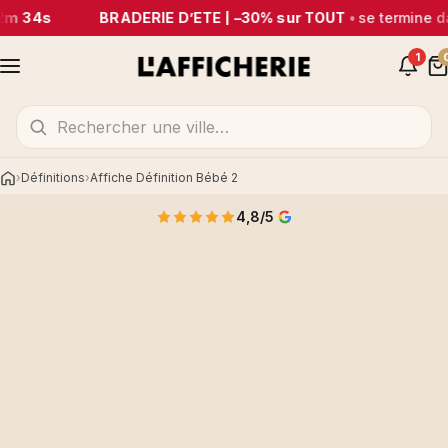
2m 34s
BRADERIE D’ÉTÉ | –30% sur TOUT
•
se termine d
1
Définitions
Affiche Définition Bébé 2
Accueil
4,8/5