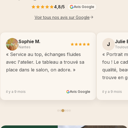
4,8/5
Avis Google
Voir tous nos avis sur Google
Sophie M.
Julie 
J
Nantes
Toulou
« Service au top, échanges fluides
« Portrait m
avec l'atelier. Le tableau a trouvé sa
fou ! Le ca
place dans le salon, on adore. »
qualité, be
trouve en g
il y a 9 mois
Avis Google
il y a 9 mois