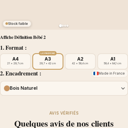
Stock faible
Affiche Définition Bébé 2
1. Format :
LE PRÉFÉRÉ
A4
A3
A2
A1
21 × 29,7 cm
29,7 × 42 cm
42 × 59,4 cm
59,4 × 84,1 cm
2. Encadrement :
Made in France
Bois Naturel
AVIS VÉRIFIÉS
Quelques avis de nos clients