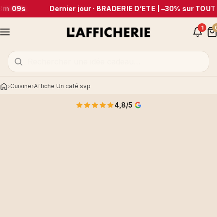
3m 09s
Dernier jour · BRADERIE D’ÉTÉ | –30% sur TOUT
1
Cuisine
Affiche Un café svp
Accueil
4,8/5