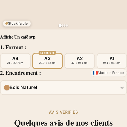
Stock faible
Affiche Un café svp
1. Format :
LE PRÉFÉRÉ
A4
A3
A2
A1
21 × 29,7 cm
29,7 × 42 cm
42 × 59,4 cm
59,4 × 84,1 cm
2. Encadrement :
Made in France
Bois Naturel
AVIS VÉRIFIÉS
Quelques avis de nos clients