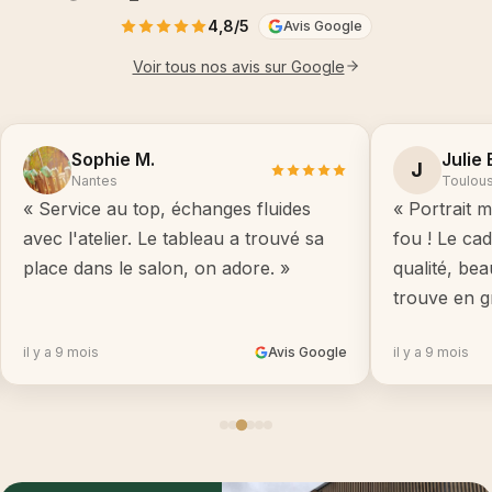
4,8/5
Avis Google
Voir tous nos avis sur Google
Sophie M.
Julie 
J
Nantes
Toulou
« Service au top, échanges fluides
« Portrait m
avec l'atelier. Le tableau a trouvé sa
fou ! Le ca
place dans le salon, on adore. »
qualité, be
trouve en g
il y a 9 mois
Avis Google
il y a 9 mois