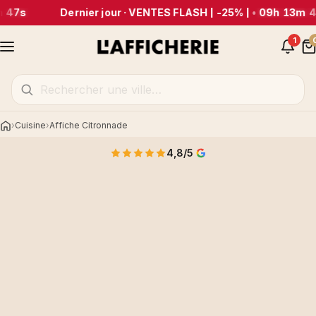
 47s
Dernier jour · VENTES FLASH | -25% |
•
09h 13m 4
1
Cuisine
Affiche Citronnade
Accueil
4,8/5