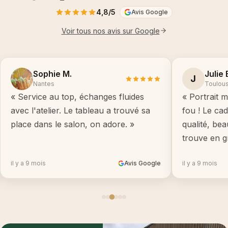
4,8/5
Avis Google
Voir tous nos avis sur Google
Sophie M.
Julie 
J
Nantes
Toulou
« Service au top, échanges fluides
« Portrait m
avec l'atelier. Le tableau a trouvé sa
fou ! Le ca
place dans le salon, on adore. »
qualité, be
trouve en g
il y a 9 mois
Avis Google
il y a 9 mois