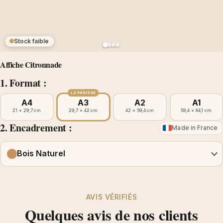
Stock faible
Affiche Citronnade
1. Format :
LE PRÉFÉRÉ
A4
A3
A2
A1
21 × 29,7 cm
29,7 × 42 cm
42 × 59,4 cm
59,4 × 84,1 cm
2. Encadrement :
Made in France
Bois Naturel
AVIS VÉRIFIÉS
Quelques avis de nos clients