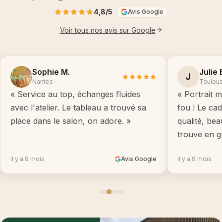
4,8/5
Avis Google
Voir tous nos avis sur Google
Sophie M.
Julie 
J
Nantes
Toulou
« Service au top, échanges fluides
« Portrait m
avec l'atelier. Le tableau a trouvé sa
fou ! Le ca
place dans le salon, on adore. »
qualité, be
trouve en g
il y a 9 mois
Avis Google
il y a 9 mois