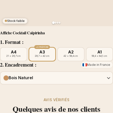
Stock faible
Affiche Cocktail Caïpirinha
1. Format :
LE PRÉFÉRÉ
A4
A3
A2
A1
21 × 29,7 cm
29,7 × 42 cm
42 × 59,4 cm
59,4 × 84,1 cm
2. Encadrement :
Made in France
Bois Naturel
AVIS VÉRIFIÉS
Quelques avis de nos clients