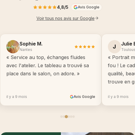
4,8/5
Avis Google
Voir tous nos avis sur Google
Sophie M.
Julie 
J
Nantes
Toulou
« Service au top, échanges fluides
« Portrait m
avec l'atelier. Le tableau a trouvé sa
fou ! Le ca
place dans le salon, on adore. »
qualité, be
trouve en g
il y a 9 mois
Avis Google
il y a 9 mois