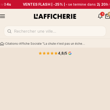
m 04s
VENTES FLASH | -25% |
•
se termine dans
2j 20h
1
Citations
Affiche Socrate "La chute n'est pas un échec..."
Accueil
4,8/5