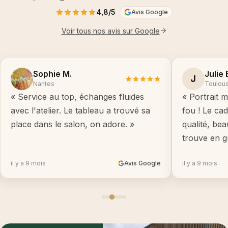
4,8/5
Avis Google
Voir tous nos avis sur Google
Sophie M.
Julie 
J
Nantes
Toulou
« Service au top, échanges fluides
« Portrait m
avec l'atelier. Le tableau a trouvé sa
fou ! Le ca
place dans le salon, on adore. »
qualité, be
trouve en g
il y a 9 mois
Avis Google
il y a 9 mois