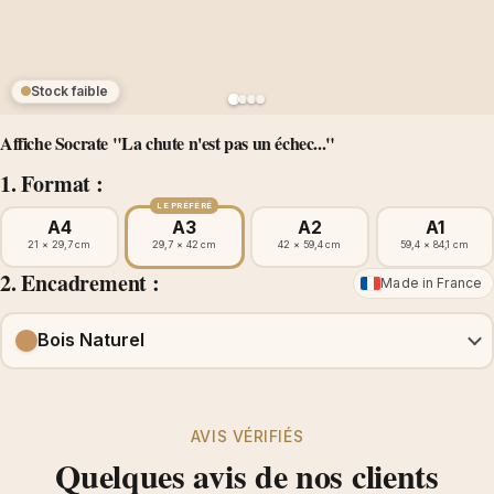
Stock faible
Affiche Socrate "La chute n'est pas un échec..."
1. Format :
LE PRÉFÉRÉ
A4
A3
A2
A1
21 × 29,7 cm
29,7 × 42 cm
42 × 59,4 cm
59,4 × 84,1 cm
2. Encadrement :
Made in France
Bois Naturel
AVIS VÉRIFIÉS
Quelques avis de nos clients