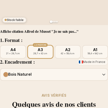
Stock faible
Affiche citation Alfred de Musset "Je ne sais pas..."
1. Format :
LE PRÉFÉRÉ
A4
A3
A2
A1
21 × 29,7 cm
29,7 × 42 cm
42 × 59,4 cm
59,4 × 84,1 cm
2. Encadrement :
Made in France
Bois Naturel
AVIS VÉRIFIÉS
Quelques avis de nos clients