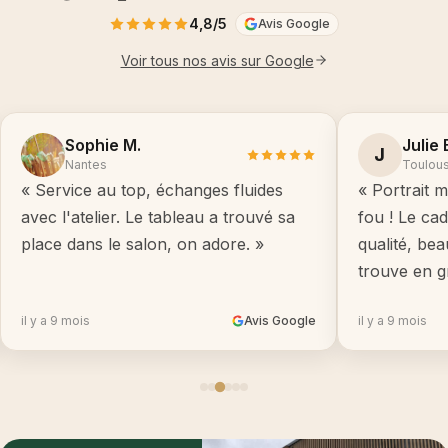
4,8/5
Avis Google
Voir tous nos avis sur Google
Sophie M.
Julie 
J
Nantes
Toulou
« Service au top, échanges fluides
« Portrait m
avec l'atelier. Le tableau a trouvé sa
fou ! Le ca
place dans le salon, on adore. »
qualité, be
trouve en g
il y a 9 mois
Avis Google
il y a 9 mois