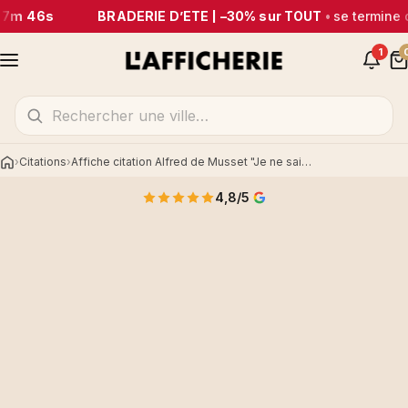
17m 46s
BRADERIE D’ÉTÉ | –30% sur TOUT
•
se termine 
1
Citations
Affiche citation Alfred de Musset "Je ne sais pas..."
Accueil
4,8/5