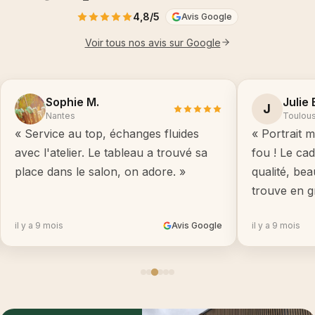
4,8/5
Avis Google
Voir tous nos avis sur Google
Sophie M.
Julie 
J
Nantes
Toulou
« Service au top, échanges fluides
« Portrait m
avec l'atelier. Le tableau a trouvé sa
fou ! Le ca
place dans le salon, on adore. »
qualité, be
trouve en g
il y a 9 mois
Avis Google
il y a 9 mois