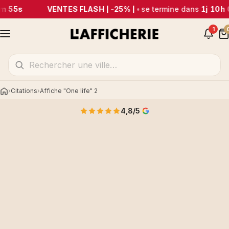
m 55s
VENTES FLASH | -25% |
•
se termine dans
1j 10h 
1
Citations
Affiche "One life" 2
Accueil
4,8/5