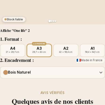
Stock faible
Affiche "One life" 2
1. Format :
LE PRÉFÉRÉ
A4
A3
A2
A1
21 × 29,7 cm
29,7 × 42 cm
42 × 59,4 cm
59,4 × 84,1 cm
2. Encadrement :
Made in France
Bois Naturel
AVIS VÉRIFIÉS
Quelques avis de nos clients