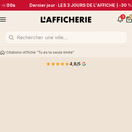
6m 00s
Dernier jour · LES 3 JOURS DE L'AFFICHE | -30 % 
1
Citations
Affiche "Tu es ta seule limite"
Accueil
4,8/5