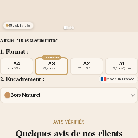
Stock faible
Affiche "Tu es ta seule limite"
1. Format :
LE PRÉFÉRÉ
A4
A3
A2
A1
21 × 29,7 cm
29,7 × 42 cm
42 × 59,4 cm
59,4 × 84,1 cm
2. Encadrement :
Made in France
Bois Naturel
AVIS VÉRIFIÉS
Quelques avis de nos clients