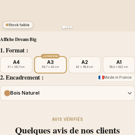
Stock faible
Affiche Dream Big
1. Format :
LE PRÉFÉRÉ
A4
A3
A2
A1
21 × 29,7 cm
29,7 × 42 cm
42 × 59,4 cm
59,4 × 84,1 cm
2. Encadrement :
Made in France
Bois Naturel
AVIS VÉRIFIÉS
Quelques avis de nos clients