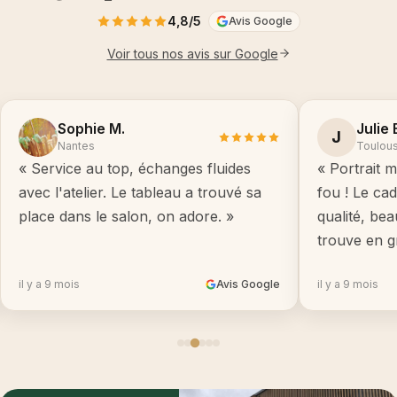
4,8/5
Avis Google
Voir tous nos avis sur Google
Sophie M.
Julie 
J
Nantes
Toulou
« Service au top, échanges fluides
« Portrait m
avec l'atelier. Le tableau a trouvé sa
fou ! Le ca
place dans le salon, on adore. »
qualité, be
trouve en g
il y a 9 mois
Avis Google
il y a 9 mois