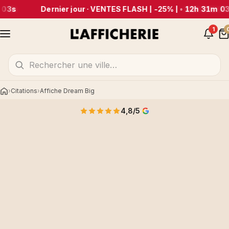
 03s
Dernier jour · VENTES FLASH | -25% |
•
12h 31m 03
1
Citations
Affiche Dream Big
Accueil
4,8/5