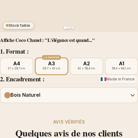
Stock faible
Affiche Coco Chanel : "L'élégance est quand..."
1. Format :
LE PRÉFÉRÉ
A4
A3
A2
A1
21 × 29,7 cm
29,7 × 42 cm
42 × 59,4 cm
59,4 × 84,1 cm
2. Encadrement :
Made in France
Bois Naturel
AVIS VÉRIFIÉS
Quelques avis de nos clients