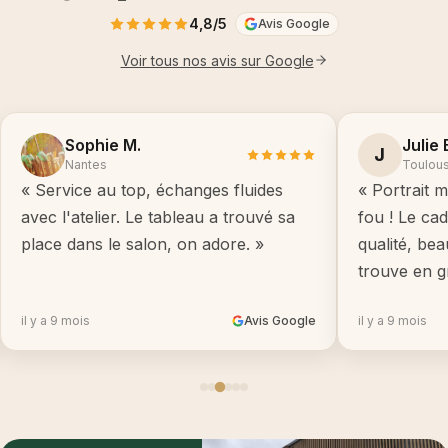
4,8/5
Avis Google
Voir tous nos avis sur Google
Sophie M.
Julie 
J
Nantes
Toulou
« Service au top, échanges fluides
« Portrait m
avec l'atelier. Le tableau a trouvé sa
fou ! Le ca
place dans le salon, on adore. »
qualité, be
trouve en g
il y a 9 mois
Avis Google
il y a 9 mois