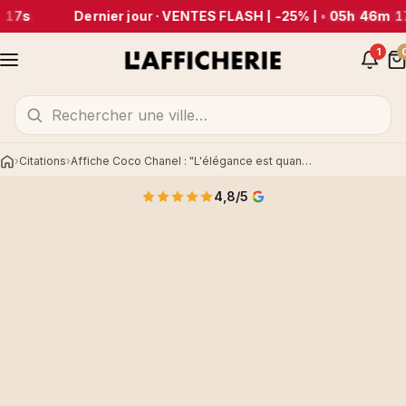
 17s
Dernier jour · VENTES FLASH | -25% |
•
05h 46m 1
1
Citations
Affiche Coco Chanel : "L'élégance est quand..."
Accueil
4,8/5