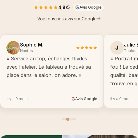
4,8/5
Avis Google
Voir tous nos avis sur Google
Sophie M.
Julie 
J
Nantes
Toulou
« Service au top, échanges fluides
« Portrait m
avec l'atelier. Le tableau a trouvé sa
fou ! Le ca
place dans le salon, on adore. »
qualité, be
trouve en g
il y a 9 mois
Avis Google
il y a 9 mois