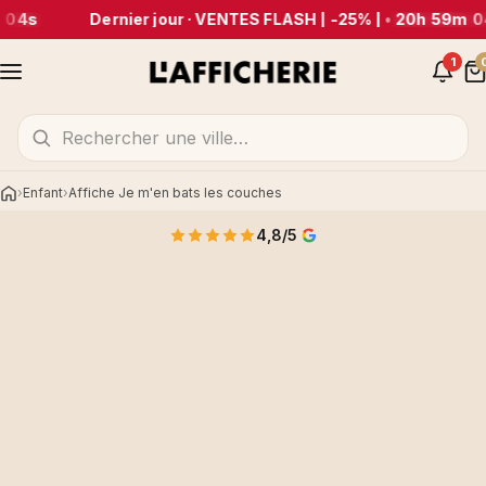
 04s
Dernier jour · VENTES FLASH | -25% |
•
20h 59m 0
1
Enfant
Affiche Je m'en bats les couches
Accueil
4,8/5