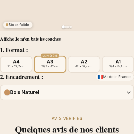
Stock faible
Affiche Je m'en bats les couches
1. Format :
LE PRÉFÉRÉ
A4
A3
A2
A1
21 × 29,7 cm
29,7 × 42 cm
42 × 59,4 cm
59,4 × 84,1 cm
2. Encadrement :
Made in France
Bois Naturel
AVIS VÉRIFIÉS
Quelques avis de nos clients