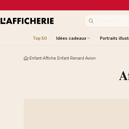
Top 50
Idées cadeaux
Portraits illus
Enfant
Affiche Enfant Renard Avion
Accueil
A