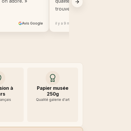
, on adore. »
qualité, beaucoup mieux que ce q
trouve en grande surface. »
Avis Google
il y a 9 mois
Avis 
sion à
Papier musée
rs
250g
rançais
Qualité galerie d'art