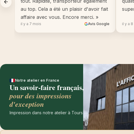
tout. Rapidité, transporteur également
quali
au top. Cela a été un plaisir d'avoir fait
supe
affaire avec vous. Encore merci. »
il y a 7 mois
Avis Google
il y a 
Notre atelier en France
Un savoir-faire français,
pour des impressions
d'exception
Impression dans notre atelier à Tours