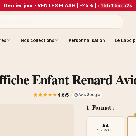
Dernier jour · VENTES FLASH | -25% |
•
15h 15m 52s
trés
Nos collections
Personnalisation
Le Labo p
ffiche Enfant Renard Avi
4,8/5
Avis Google
1. Format :
A4
21 × 29,7 cm