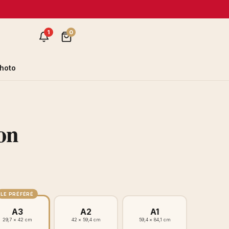
1
0
hoto
on
LE PRÉFÉRÉ
A3
A2
A1
29,7 × 42 cm
42 × 59,4 cm
59,4 × 84,1 cm