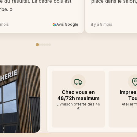
té du résultat. Le cadre bois est
place dans le salon
rbe. »
8 mois
Avis Google
il y a 9 mois
Chez vous en
Impres
48/72h maximum
Tou
Livraison offerte dès 49
Atelier f
€