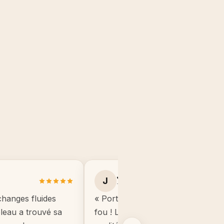
Julie B.
J
Toulouse
changes fluides
« Portrait manga de mon fils, il éta
ableau a trouvé sa
fou ! Le cadre est de très bonne