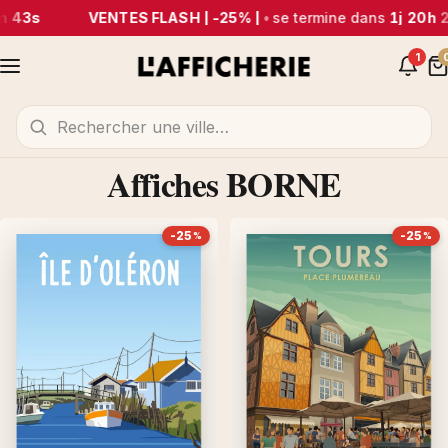
 43s
VENTES FLASH | -25% |
•
se termine dans
1j 20h 
1
Affiches BORNE
-25
-25
%
%