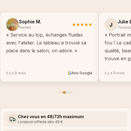
Sophie M.
Julie 
J
Nantes
Toulou
« Service au top, échanges fluides
« Portrait m
avec l'atelier. Le tableau a trouvé sa
fou ! Le ca
place dans le salon, on adore. »
qualité, be
trouve en g
il y a 9 mois
Avis Google
il y a 9 mois
Chez vous en 48/72h maximum
Livraison offerte dès 49 €